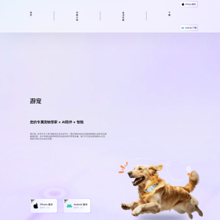
首
功
会
下
页
能
员
载
介
功
绍
能
您的专属宠物管家 × AI陪伴 × 智能
我们是一款专注于人宠+智能化生态互动平台，通过智能化组合实现快速精准×追踪并定期
健康监测，在APP端以虚拟和现实结合提供科学养宠乐趣，致力于打造全新智能化×生态
宠物大型社交互动社区圈。